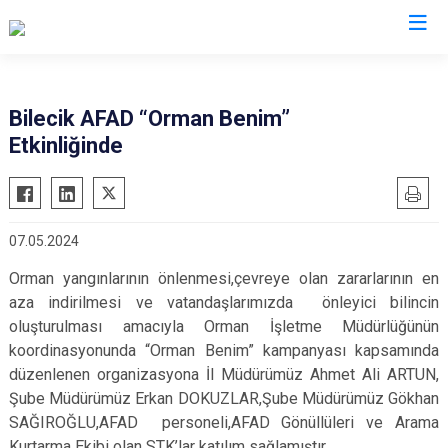
AFAD İl Müdürlükleri
Bilecik AFAD “Orman Benim”
Etkinliğinde
07.05.2024
Orman yangınlarının önlenmesi,çevreye olan zararlarının en
aza indirilmesi ve vatandaşlarımızda önleyici bilincin
oluşturulması amacıyla Orman İşletme Müdürlüğünün
koordinasyonunda “Orman Benim” kampanyası kapsamında
düzenlenen organizasyona İl Müdürümüz Ahmet Ali ARTUN,
Şube Müdürümüz Erkan DOKUZLAR,Şube Müdürümüz Gökhan
SAĞIROĞLU,AFAD personeli,AFAD Gönüllüleri ve Arama
Kurtarma Ekibi olan STK’lar katılım sağlamıştır.