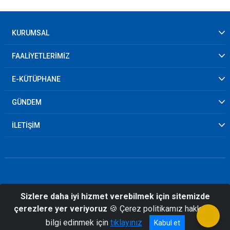
KURUMSAL
FAALİYETLERİMİZ
E-KÜTÜPHANE
GÜNDEM
İLETİŞİM
Sizlere daha iyi hizmet verebilmek için sitemizde
© 2026 Bilecik İl Afet ve Acil Durum
çerezlere yer veriyoruz
🍪 Çerez politikamız hakkında
Müdürlüğü
bilgi edinmek için
tıklayınız
Kabul et